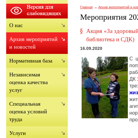
Главная
Архив мероприятий и но
Мероприятия 202
О нас
Акция «За здоровый
библиотека и СДК)
Архив мероприятий
и новостей
16.09.2020
С ц
Нормативная база
поп
раб
Независимая
ДК
оценка качества
тре
услуг
жи
жи
Cпециальная
аги
оценка условий
но
труда
про
Услуги