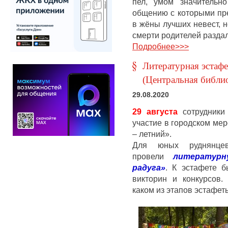
пел, умом значительно
общению с которыми пре
в жёны лучших невест, 
смерти родителей разда
Подробнее>>>
Литературная эстаф
(Центральная библио
29.08.2020
29 августа
сотрудники
участие в городском ме
– летний».
Для юных руднянцев
провели
литератур
радуга»
. К эстафете 
викторин и конкурсов.
каком из этапов эстафет