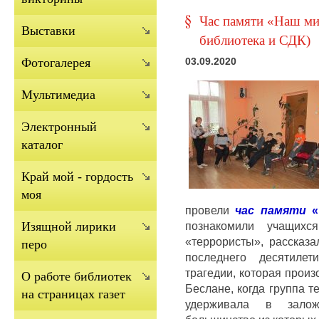
Час памяти «Наш ми
Выставки
библиотека и СДК)
Фотогалерея
03.09.2020
Мультимедиа
Электронный
каталог
Край мой - гордость
моя
провели
час памяти
«
познакомили учащихс
Изящной лирики
«террористы», рассказа
перо
последнего десятилет
трагедии, которая произ
О работе библиотек
Беслане, когда группа т
на страницах газет
удерживала в залож