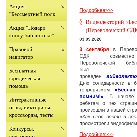
Акция
Подробнее>>>
"Бессмертный полк"
Видеолекторий «Бес
Акция "Подари
(Переволочский СДК
книгу библиотеке"
03.09.2020
Правовой
3 сентября
в Перево
СДК, совмест
навигатор
Переволочской библи
был
Бесплатная
проведен
видеолекто
юридическая
Дню солидарности в б
помощь
терроризмом
«Бесла
помним!»
. В начале 
Интерактивные
ребятам о тех страшн
игры, викторины,
произошли в нашей стр
кроссворды, тесты
«Как себя вести в со
просмотрели видеофильм
Конкурсы,
Подробнее>>>
викторины