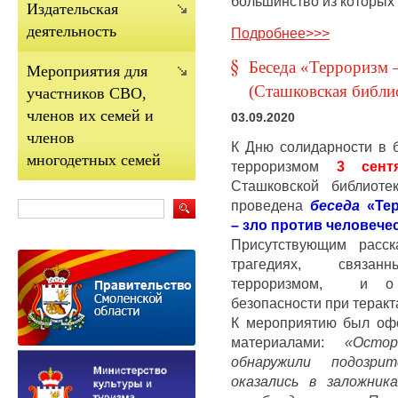
большинство из которых
Издательская
деятельность
Подробнее>>>
Беседа «Терроризм –
Мероприятия для
(Сташковская библи
участников СВО,
членов их семей и
03.09.2020
членов
К Дню солидарности в 
многодетных семей
терроризмом
3 сент
Сташковской библиоте
проведена
беседа
«Тер
– зло против человече
Присутствующим расс
трагедиях, связа
терроризмом, и о
безопасности при теракт
К мероприятию был оф
материалами:
«Осто
обнаружили подозр
оказались в заложник