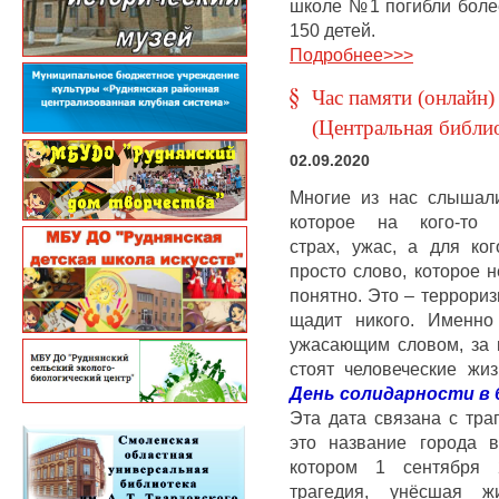
школе №1 погибли более
150 детей.
Подробнее>>>
Час памяти (онлайн)
(Центральная библи
02.09.2020
Многие из нас слышали
которое на кого-то 
страх, ужас, а для ког
просто слово, которое н
понятно. Это – террориз
щадит никого. Именно
ужасающим словом, за 
стоят человеческие жи
День солидарности в 
Эта дата связана с тра
это название города 
котором 1 сентября 
трагедия, унёсшая ж