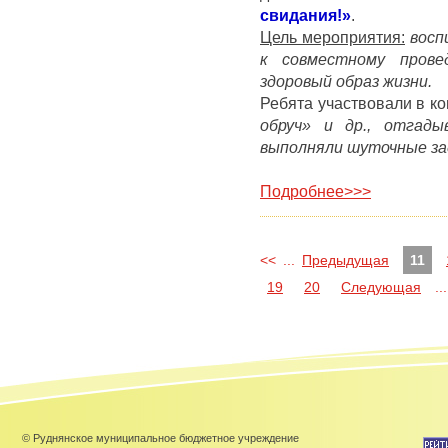
свидания!»
.
Цель мероприятия:
восп
к совместному провед
здоровый образ жизни.
Ребята участвовали в ко
обруч» и др., отгады
выполняли шуточные за
Подробнее>>>
<<
...
Предыдущая
11
19
20
Следующая
...
© Руднянское муниципальное бюджетное учреждение