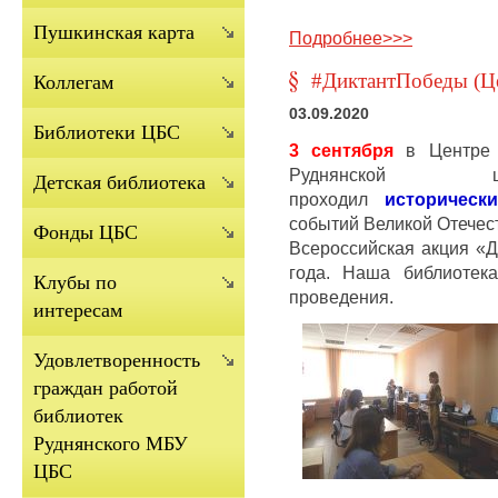
Пушкинская карта
Подробнее>>>
#ДиктантПобеды (Це
Коллегам
03.09.2020
Библиотеки ЦБС
3 сентября
в Центре 
Руднянской це
Детская библиотека
проходил
историческ
событий Великой Отечес
Фонды ЦБС
Всероссийская акция «Д
года. Наша библиотек
Клубы по
проведения.
интересам
Удовлетворенность
граждан работой
библиотек
Руднянского МБУ
ЦБС