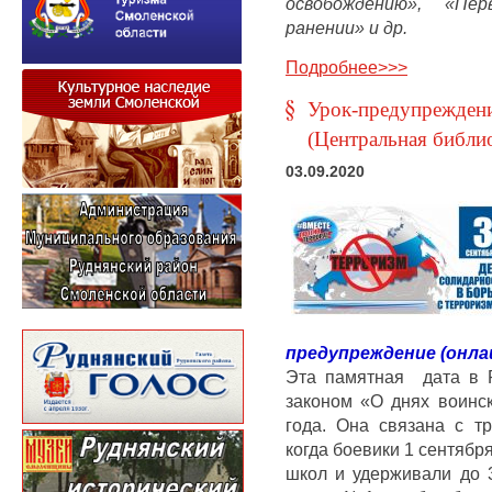
освобождению
»,
«Перв
ранении»
и др.
Подробнее>>>
Урок-предупреждени
(Центральная библи
03.09.2020
предупреждение (онлай
Эта памятная дата в 
законом «О днях воинс
года. Она связана с т
когда боевики 1 сентября
школ и удерживали до 3