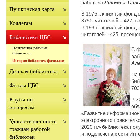
работала
Ляпнева Тать
Пушкинская карта
В 1975 г. книжный фонд с
8750, читателей – 427, 
Коллегам
В 1985 г. книжный фонд –
читателей – 425, посеще
Библиотеки ЦБС
Центральная районная
С ф
библиотека
раб
История библиотек-филиалов
Але
Детская библиотека
На 
биб
Фонды ЦБС
703
Клубы по
В 2
обл
интересам
«Развитие информацион
электронного правительс
Удовлетворенность
2020 гг.» библиотека по
граждан работой
и подключена к сети Инте
библиотек