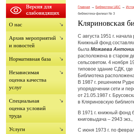
Главная
Библиотеки ЦБС
Исто
библиотека-филиал № 3
Кляриновская б
О нас
С августа 1951 г. начала
Архив мероприятий
Книжный фонд составлял
и новостей
была
Можаева Антонин
расположена в старом д
Нормативная база
сельсоветом. 4 ноября 1
типовое здание СДК, где
Независимая
Библиотека расположена
оценка качества
В 1987 г. решением Руд
услуг
упорядочении сети и пе
от 21.05.1987 г. Брусов
Cпециальная
в Кляриновскую библиоте
оценка условий
В 1971 г. книжный фонд б
труда
книговыдача – 2943 экз.,
Услуги
С июня 1973 г. по февра