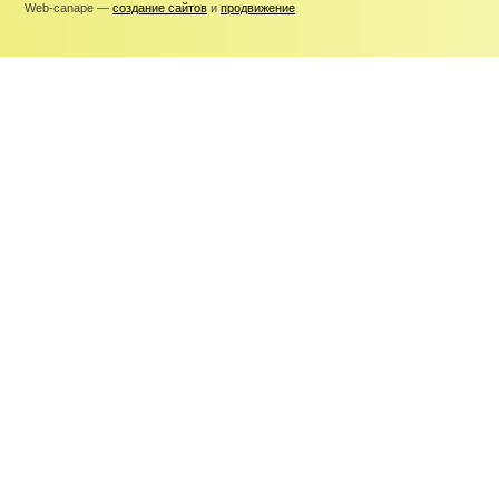
Web-canape —
создание сайтов
и
продвижение