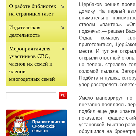
Щербаков решил прове
О работе библиотек
домику.
На первый взг
на страницах газет
внимательно присмотр
стволы «пантер».
«Оп
Издательская
поджечь»,— решает Вас
деятельность
Отдав команду сво
приготовиться, Щербако
Мероприятия для
места.
И тут же откры
участников СВО,
открыли ответный огонь
членов их семей и
но теперь стреляло то
соломой пылала.
Загор
членов
Подбита и пушка, котор
многодетных семей
упор расстрелять советск
Умело маневрируя по 
внезапно появляясь пер
подбил еще две «пант
показался фашистски
установкой.
Быстро разв
обрушился на бронетра