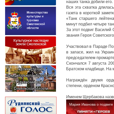
наших танка добили его.
Вся эта схватка длилас
газета в короткой замет
«Танк старшего лейтен
минут подбил четыре тан
За этот подвиг Василий
звания Героя Советского
Участвовал в Параде По
в запасе, жил на Украи
председателем промарте
Скончался 7 августа 20
Братском кладбище. На 
Награждён двумя орд
степени, орденом Красн
Именем Щербакова назва