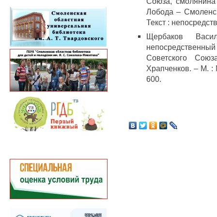
Союза, смолянина 
Лобода – Смоленск
Текст : непосредст
Щербаков Васи
непосредственный
Советского Союз
Храпченков. – М. :
600.