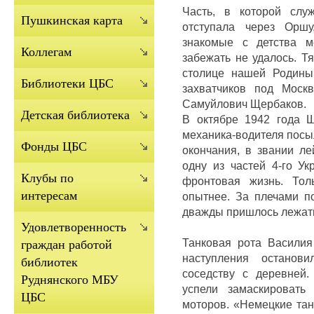
Часть, в которой слу
Пушкинская карта
отступала через Оршу
знакомые с детства 
Коллегам
забежать не удалось.
Тя
столице нашей Родин
Библиотеки ЦБС
захватчиков под Моск
Самуйлович Щербаков.
Детская библиотека
В октябре 1942 года Щ
механика-водителя посы
Фонды ЦБС
окончания, в звании ле
одну из частей 4-го У
Клубы по
фронтовая жизнь.
Тол
интересам
опытнее.
За плечами по
дважды пришлось лежать
Удовлетворенность
Танковая рота Василия
граждан работой
наступления останов
библиотек
соседству с деревней
Руднянского МБУ
успели замаскировать
ЦБС
моторов.
«Немецкие тан