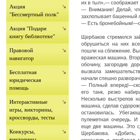
их в тыл»,— соображает
Акция
—
Внимание!
Делай, чт
"Бессмертный полк"
захлопывает башенный 
—
Есть бронебойным!
—о
Акция "Подари
книгу библиотеке"
Щербаков стремился за
обрушиться на них в
Правовой
пошли на сближение.
Вы
вражеская машина.
Втор
навигатор
обочину, загородив до
вызвала замешательст
Бесплатная
начали спешно разворачи
юридическая
—
Полный вперед!
—ско
помощь
его танк, резко набир
Несколько выстрелов н
Интерактивные
машина, сделав судорож
игры, викторины,
остановилась.
Убегающ
кроссворды, тесты
пулеметная очередь.
И 
еще две машины.
Это 
Конкурсы,
Щербакова.
«Добить,
викторины
командир и прибавил г