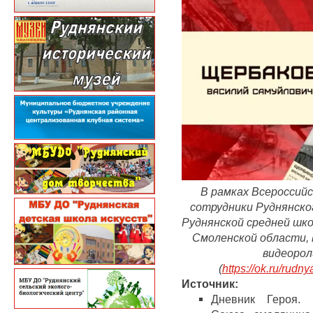
В рамках Всероссий
сотрудники Руднянског
Руднянской средней шк
Смоленской области, 
видеорол
(
https://ok.ru/rud
Источник:
​Дневник Героя.