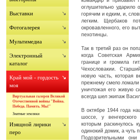
оглушительно ударило 
Выставки
горячим и едким, и, слов
легким.
Щербаков по
Фотогалерея
окровавленного, его вы
пехотинцы.
Мультимедиа
Так в третий раз он поп
когда Советская Арми
Электронный
границе и громила ги
каталог
Чехословакии.
Старши
новую часть, которая 
Край мой - гордость
прежнему смело ломали 
моя
уничтожая его живую си
всегда шел экипаж Васи
Виртуальная галерея Великой
Отечественной войны "Война.
Победа. Память. Мы!"
В октябре 1944 года на
Знатные земляки
шоссе, у венгерского
которым раскинулось к
Изящной лирики
одинокий домик, а чуть 
перо
Подозрительными они 