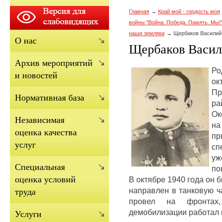
Главная
Край мой - гордость моя
войны "Война. Победа. Память. Мы!
наши земляки
Щербаков Василий
О нас
Щербаков Васил
Архив мероприятий
Ро
и новостей
ок
Пр
Нормативная база
ра
Ок
Независимая
н
оценка качества
п
услуг
сп
уж
Cпециальная
по
оценка условий
В октябре 1940 года он 
направлен в танковую ч
труда
провел на фронта
демобилизации работал 
Услуги