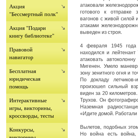
атаковали железнодоро
Акция
готового к отправке 
"Бессмертный полк"
вагонов с живой силой 
атаками железнодорожн
Акция "Подари
выведен из строя.
книгу библиотеке"
4 февраля 1945 года 
Правовой
находился и лейтенант 
навигатор
атаковать автоколонну
Мигенен.
Умело маневр
Бесплатная
зону зенитного огня и т
юридическая
По докладу летчиков-
произошел сильный вз
помощь
виден за 20 километров
Трухов.
Он фотографиро
Интерактивные
Наземная радиостанци
игры, викторины,
«Идите домой.
Работали 
кроссворды, тесты
Вылетов, подобных этом
Конкурсы,
Но война есть война,
викторины