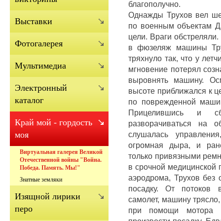
благополучно.
Однажды Трухов вел ше
Выставки
по военным объектам Д
цели.
Враги обстреляли.
Фотогалерея
в фюзеляж машины Тр
тряхнуло так, что у лет
Мультимедиа
мгновение потерял созн
выровнять машину.
Ос
Электронный
высоте приближался к ц
каталог
по поврежденной машин
Прицелившись и с
Край мой - гордость
разворачиваться на 
слушалась управлени
моя
огромная дыра, и ран
Виртуальная галерея Великой
только привязными рем
Отечественной войны "Война.
в срочной медицинской
Победа. Память. Мы!"
аэродрома, Трухов без 
Знатные земляки
посадку.
От потоков в
Изящной лирики
самолет, машину трясло,
перо
при помощи мотора 
произвести посадку.
Едв