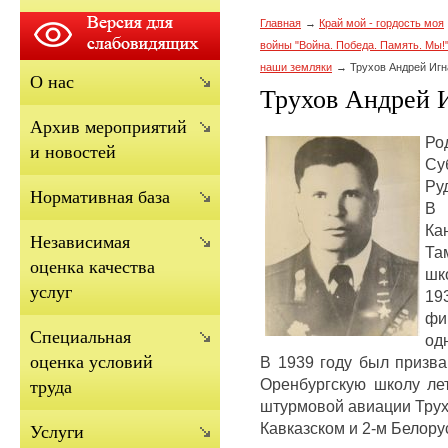
Главная
Край мой - гордость моя
войны "Война. Победа. Память. Мы!
наши земляки
Трухов Андрей Игн
О нас
Трухов Андрей 
Архив мероприятий
​Р
и новостей
Су
Ру
Нормативная база
В 
Ка
Независимая
Та
оценка качества
шк
услуг
19
фи
Cпециальная
од
оценка условий
В 1939 году был призв
Оренбургскую школу ле
труда
штурмовой авиации Трух
Кавказском и 2-м Белору
Услуги