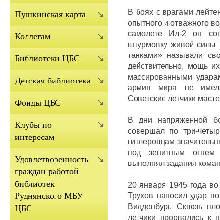
В боях с врагами лейте
Пушкинская карта
опытного и отважного в
самолете Ил-2 он со
Коллегам
штурмовку живой силы 
танками» называли св
Библиотеки ЦБС
действительно, мощь и
массированными удара
Детская библиотека
армия мира не имел
Советские летчики масте
Фонды ЦБС
В дни напряженной бо
Клубы по
совершал по три-четыр
интересам
гитлеровцам значительн
под зенитным огнем 
Удовлетворенность
выполнял задания коман
граждан работой
библиотек
20 января 1945 года во
Трухов наносил удар по
Руднянского МБУ
Видденбург. Сквозь пл
ЦБС
летчики прорвались к
ц