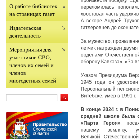
О работе библиотек
переломилась попола
хвостовая часть удержи
на страницах газет
А вскоре Андрей Трухов
гитлеровцев до окончат
Издательская
деятельность
За мужество, проявленн
летчик награжден двумя
Мероприятия для
орденами Отечественной 
участников СВО,
оборону Кавказа», «За вз
членов их семей и
членов
Указом Президиума Верх
многодетных семей
1945 года он удостоен
П
ерсональный пенсионе
Витебске, умер в 1991 г.
В конце 2024 г. в Пон
средней школе была 
«Парта Героя»
, посв
нашему земляку, уч
Великой Отечественной