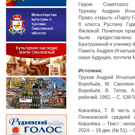
Герою Советского
Трухову Андрею Игнат
Право открыть «Парту Г
8 класса Руслану Гуд
Яжлевой. Почетное прав
было предоставлен
Братушкиной и ученику 
Память Андрея Игнатьев
наше будущее, почтили 
Источник:
Трухов Андрей Игнатье
Воробьёв, М. Смоляне
Воробьёв, В. Титов, А
рабочий, 1982. – С. 538-5
Ковалёва, Т. В честь 
Понизовской средней 
Ковалёва
.
– Текст : неп
2024
.
– 19 дек. (№ 51)
.
– 