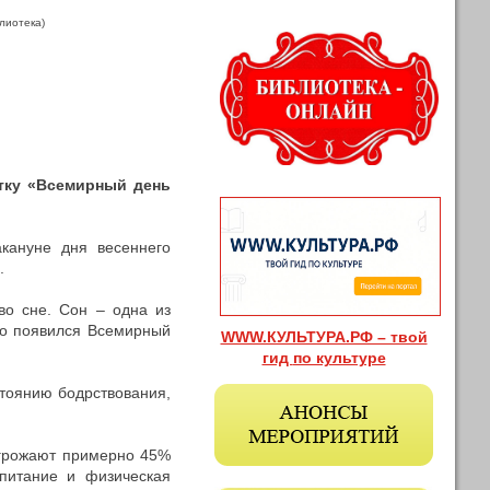
лиотека)
тку «Всемирный день
кануне дня весеннего
.
во сне. Сон – одна из
то появился Всемирный
WWW.КУЛЬТУРА.РФ – твой
гид
по культуре
стоянию бодрствования,
угрожают примерно 45%
 питание и физическая