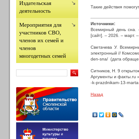
Издательская
Такие действия помогут
деятельность
Источники:
Мероприятия для
Всемирный день сна. 
участников СВО,
[сайт]. – 2026. – март.
членов их семей и
Светачева У. Всемирны
членов
электронный // Комсомоль
многодетных семей
den-sna/ (дата обраще
Ситников, Н. 9 открыто
Аргументы и факты.ru »: [
-k-prazdnikam-13-marta
Назад