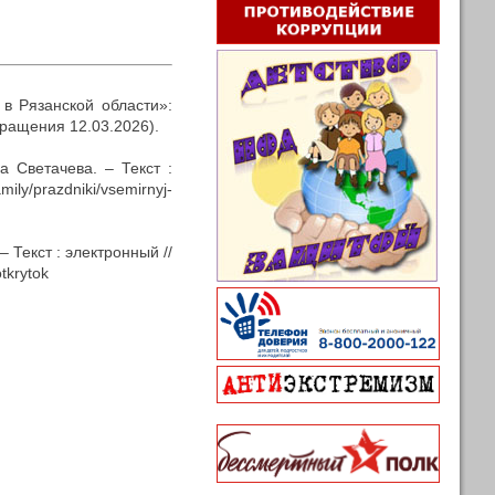
в Рязанской области»:
обращения 12.03.2026).
а Светачева. – Текст :
mily/prazdniki/vsemirnyj-
 Текст : электронный //
otkrytok