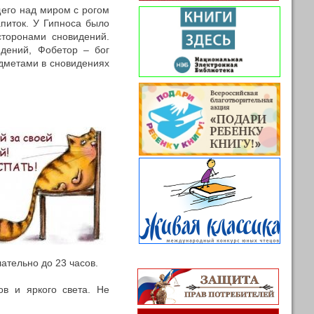
его над миром с рогом
апиток. У Гипноса было
сторонами сновидений.
дений, Фобетор – бог
дметами в сновидениях
ательно до 23 часов.
ов и яркого света. Не