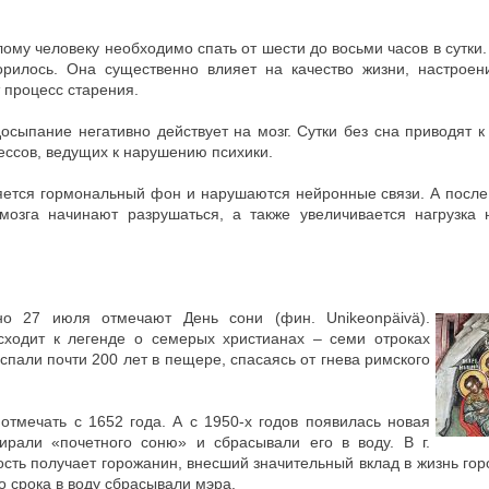
ому человеку необходимо спать от шести до восьми часов в сутки.
орилось. Она существенно влияет на качество жизни, настроени
 процесс старения.
осыпание негативно действует на мозг. Сутки без сна приводят 
ессов, ведущих к нарушению психики.
яется гормональный фон и нарушаются нейронные связи. А после 
 мозга начинают разрушаться, а также увеличивается нагрузка 
о 27 июля отмечают День сони (фин. Unikeonpäivä).
сходит к легенде о семерых христианах – семи отроках
спали почти 200 лет в пещере, спасаясь от гнева римского
отмечать с 1652 года. А с 1950-х годов появилась новая
ирали «почетного соню» и сбрасывали его в воду. В г.
сть получает горожанин, внесший значительный вклад в жизнь город
о срока в воду сбрасывали мэра.