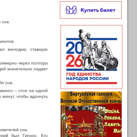
 сна.
ментов.
шал мелодию, ставшую
римерно через полтора
дей значительно падает
я сна.
аминго – стоя на одной
 минут, чтобы вдохнуть
овителей сна.
ений был Гипнос. Его