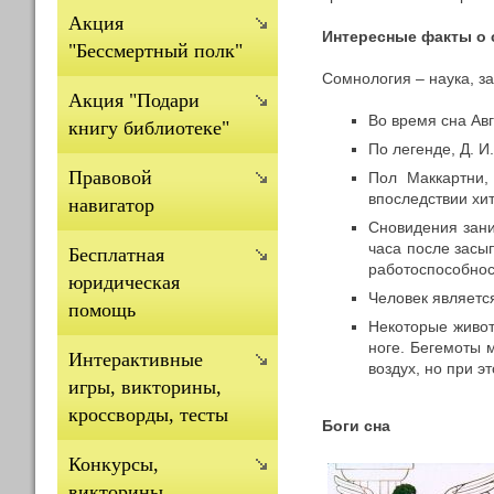
Акция
Интересные факты о 
"Бессмертный полк"
Сомнология – наука, з
Акция "Подари
Во время сна Ав
книгу библиотеке"
По легенде, Д. 
Правовой
Пол Маккартни,
впоследствии хит
навигатор
Сновидения зани
часа после засы
Бесплатная
работоспособнос
юридическая
Человек являетс
помощь
Некоторые живот
ноге. Бегемоты 
Интерактивные
воздух, но при э
игры, викторины,
кроссворды, тесты
Боги сна
Конкурсы,
викторины