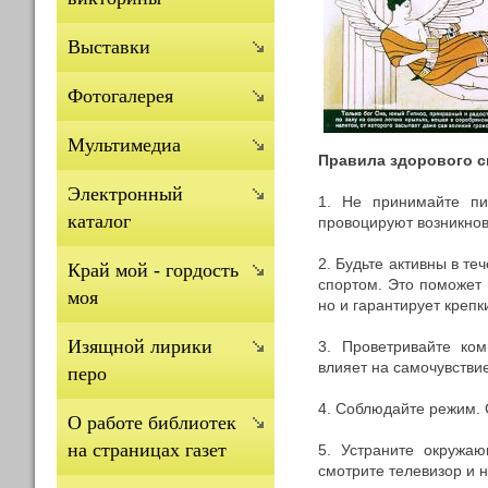
Выставки
Фотогалерея
Мультимедиа
Правила здорового с
Электронный
1. Не принимайте пи
каталог
провоцируют возникно
2. Будьте активны в т
Край мой - гордость
спортом. Это поможет
моя
но и гарантирует крепк
Изящной лирики
3. Проветривайте ком
влияет на самочувстви
перо
4. Соблюдайте режим. С
О работе библиотек
на страницах газет
5. Устраните окружаю
смотрите телевизор и н