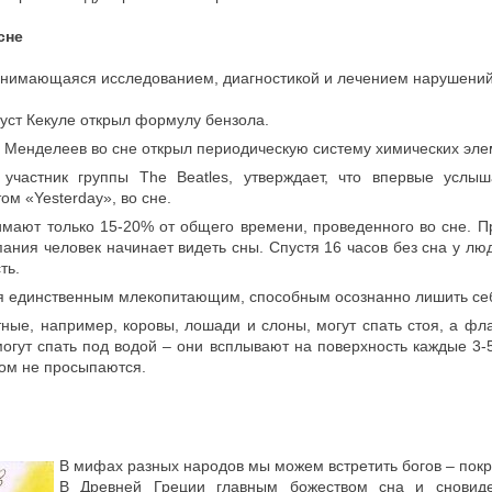
сне
анимающаяся исследованием, диагностикой и лечением нарушений
густ Кекуле открыл формулу бензола.
И. Менделеев во сне открыл периодическую систему химических эле
 участник группы The Beatles, утверждает, что впервые услы
ом «Yesterday», во сне.
мают только 15-20% от общего времени, проведенного во сне. П
пания человек начинает видеть сны. Спустя 16 часов без сна у лю
ть.
я единственным млекопитающим, способным осознанно лишить себ
ные, например, коровы, лошади и слоны, могут спать стоя, а фл
могут спать под водой – они всплывают на поверхность каждые 3-5
том не просыпаются.
В мифах разных народов мы можем встретить богов – покр
В Древней Греции главным божеством сна и сновид