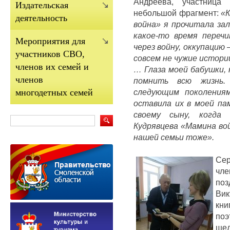
Андреева, участница 
Издательская
небольшой фрагмент:
«К
деятельность
война» я прочитала зал
какое-то время переч
Мероприятия для
через войну, оккупацию 
участников СВО,
совсем не чужие истории
членов их семей и
… Глаза моей бабушки, 
членов
помнить всю жизнь.
следующим поколения
многодетных семей
оставила их в моей па
своему сыну, когда
Кудрявцева «Мамина вой
нашей семьи тоже».
Сер
чл
по
Вик
кн
по
щед