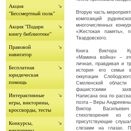
Акция
Вторую часть мероприят
"Бессмертный полк"
композиций руднянско
многочисленных конку
Акция "Подари
«Жестокая память», п
книгу библиотеке"
Твардовского.
Правовой
Книга Виктора Куд
навигатор
«Мамина война» – э
личная, правдивая и тр
Бесплатная
история его семьи 
юридическая
оккупации Слободског
помощь
Смоленской области 
фашистскими захва
Интерактивные
Написана она по расск
поэта – Веры Андреевны
игры, викторины,
Виктор Васильеви
кроссворды, тесты
стихотворения из 
присутствующие слушал
Конкурсы,
слезами на глазах. П
викторины