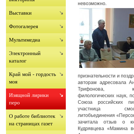
невозможно.
Выставки
Фотогалерея
Мультимедиа
Электронный
каталог
Край мой - гордость
признательности и позд
моя
авторам адресовала Ан
Трифонова, кан
Изящной лирики
филологических наук, по
Союза российских пис
перо
участница смоле
литобъединения «Персо
О работе библиотек
зачитала отзыв о к
на страницах газет
Кудрявцева «Мамина в