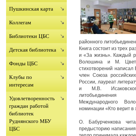
Пушкинская карта
Коллегам
Библиотеки ЦБС
районного литобъедине
Книга состоит из трех р
Детская библиотека
и «За жизнь». Каждый р
Волошина и М. Цвета
Фонды ЦБС
стихотворений написал 
член Союза российски
Клубы по
России, лауреат литерат
интересам
и М.В. Исаковског
литобъединения 
Удовлетворенность
Международного Вол
граждан работой
номинации «Кто верит в жи
библиотек
Руднянского МБУ
О. Бабурченкова чит
предысторию написания 
ЦБС
тепло принимала каждое