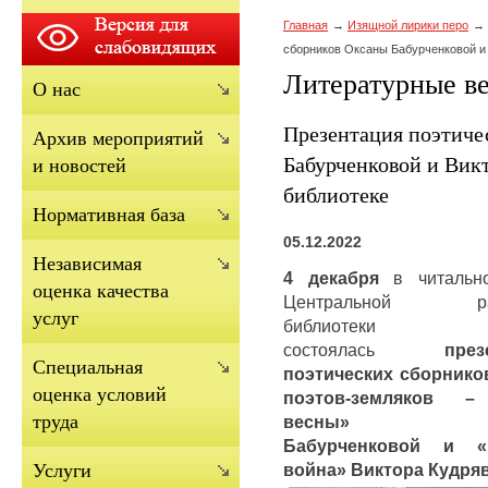
Главная
Изящной лирики перо
сборников Оксаны Бабурченковой и 
Литературные в
О нас
Презентация поэтиче
Архив мероприятий
Бабурченковой и Вик
и новостей
библиотеке
Нормативная база
05.12.2022
Независимая
4 декабря
в читальн
оценка качества
Центральной рай
услуг
библиотеки
состоялась
през
Cпециальная
поэтических сборнико
оценка условий
поэтов-земляков 
труда
весны» Ок
Бабурченковой и «
война» Виктора Кудря
Услуги