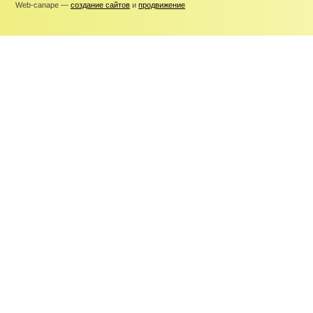
Web-canape —
создание сайтов
и
продвижение