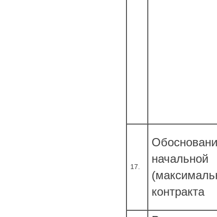
Обоснован
начальной
17.
(максималь
контракта