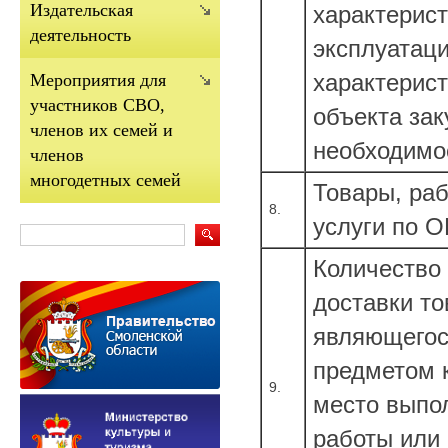
Издательская
характерист
деятельность
эксплуатац
характерис
Мероприятия для
участников СВО,
объекта зак
членов их семей и
необходимо
членов
многодетных семей
Товары, раб
8.
услуги по 
Количество
доставки то
являющего
предметом к
9.
место выпо
работы или