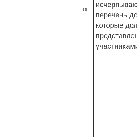
исчерпыва
16.
перечень д
которые до
представле
участникам