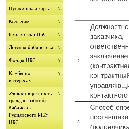
Пушкинская карта
Коллегам
Должностно
Библиотеки ЦБС
заказчика,
ответственн
Детская библиотека
заключение
Фонды ЦБС
2.
(контрактна
Клубы по
контрактны
интересам
управляющи
Удовлетворенность
контактног
граждан работой
Способ опр
библиотек
Руднянского МБУ
поставщика
ЦБС
3.
(подрядчика