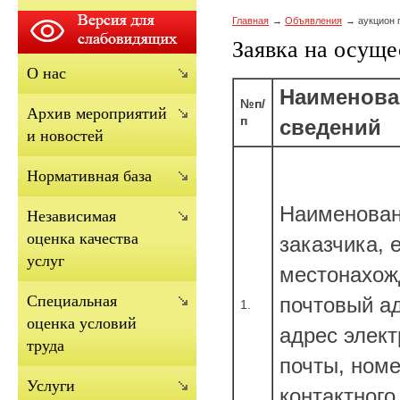
Главная
Объявления
аукцион 
Заявка на осуще
О нас
Наименова
№п/
Архив мероприятий
п
сведений
и новостей
Нормативная база
Наименова
Независимая
оценка качества
заказчика, 
услуг
местонахож
Cпециальная
почтовый ад
1.
оценка условий
адрес элек
труда
почты, ном
Услуги
контактног