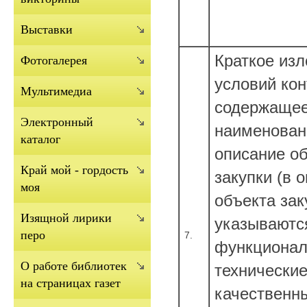
Выставки
Краткое из
Фотогалерея
условий кон
Мультимедиа
содержаще
Электронный
наименован
каталог
описание о
Край мой - гордость
закупки (в 
моя
объекта зак
Изящной лирики
указываютс
перо
7.
функционал
О работе библиотек
технические
на страницах газет
качественн