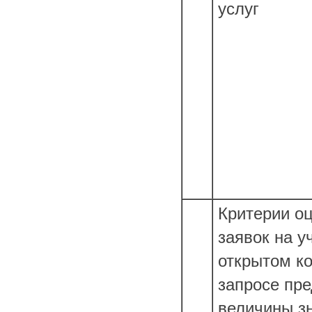
услуг
Критерии о
заявок на у
открытом ко
запросе пр
величины з