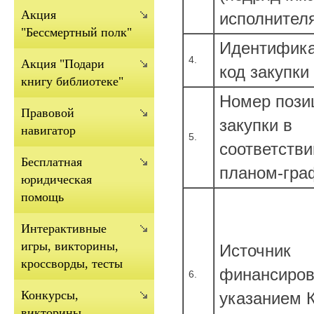
Акция
исполнител
"Бессмертный полк"
Идентифик
4.
Акция "Подари
код закупки
книгу библиотеке"
Номер пози
Правовой
закупки в
навигатор
5.
соответстви
Бесплатная
планом-гра
юридическая
помощь
Интерактивные
игры, викторины,
Источник
кроссворды, тесты
финансиров
6.
Конкурсы,
указанием 
викторины