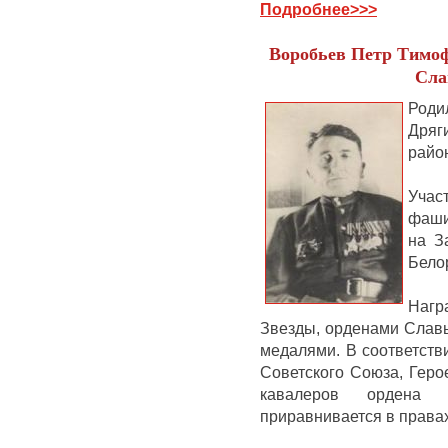
Подробнее>>>
Воробьев Петр Тимо
Сла
Род
Дряг
райо
Уча
фашис
на З
Бело
Нагр
Звезды, орденами Славы
медалями.
В соответств
Советского Союза, Геро
кавалеров ордена 
приравнивается в правах