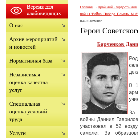
Главная
Край мой - гордость моя
войны "Война. Победа. Память. Мы!
наши земляки
О нас
Герои Советског
Архив мероприятий
Барченков Дани
и новостей
Род
Нормативная база
сел
дек
Независимая
оценка качества
В 1
услуг
ар
учи
Cпециальная
оценка условий
За
труда
войны Даниил Гаврилов
участвовал в 52 возд
самолет.
За образцов
Услуги