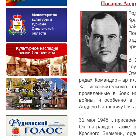
Писарев Андр
Ро
Кр
ра
По
от
бри
В 
сл
От
рядах.
Командир – артил
За исключительную ст
проявленные в боях н
войны, и особенно в 
Андрею Павловичу Писа
31 мая 1945 г.
присвоен
Он награжден также о
Красного Знамени, орд