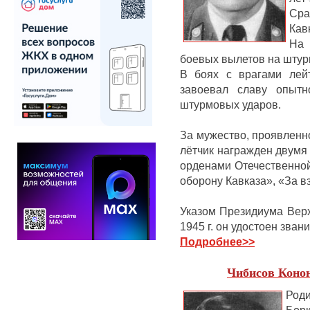
Ср
Кав
На 
боевых вылетов на штур
В боях с врагами лей
завоевал славу опытн
штурмовых ударов.
За мужество, проявленн
лётчик награжден двумя
орденами Отечественной 
оборону Кавказа», «За вз
Указом Президиума Верх
1945 г.
он удостоен зван
Подробнее
>>
Чибисов Коно
Роди
Бор