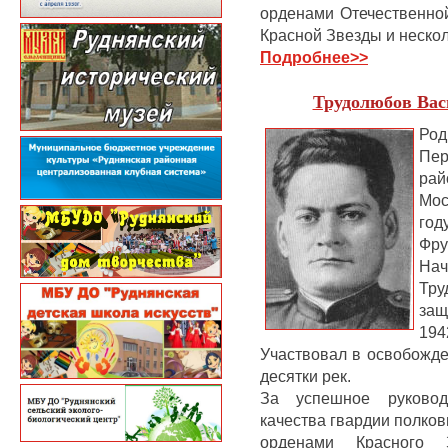
орденами Отечественной
Красной Звезды и неско
Подробнее
>>
Трудолюбов Вас
Род
Пер
ра
Мос
го
Фру
На
Тру
защ
19
Участвовал в освобожд
десятки рек.
За успешное руковод
качества гвардии полков
орденами Красного З