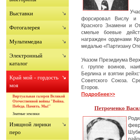
Уча
Выставки
форсировал Вислу и 
Красного Знамени и От
Фотогалерея
смелые боевые дейс
награжден орденами Кра
Мультимедиа
медалью «Партизану Оте
Электронный
Указом Президиума Верх
каталог
г.
группе воинов, на
Берлина и взятии рейхс
Край мой - гордость
Советского Союза.
Ср
моя
Егоров.
Подробнее
>>
Виртуальная галерея Великой
Отечественной войны "Война.
Победа. Память. Мы!"
Петроченко Васи
Знатные земляки
Род
Изящной лирики
фев
Шубк
перо
ра