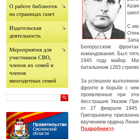
Каз
О работе библиотек
шко
на страницах газет
С ию
Издательская
Оте
деятельность
Запа
Белорусском фронта
Мероприятия для
командования.
Б
ыл пят
участников СВО,
1945 году майор.
Ма
членов их семей и
батальоном 1283 стрелко
членов
многодетных семей
За успешное выполнени
фронте в борьбе с нем
проявленные при это
бесстрашие Указом Пр
от 27 февраля 194
Григорьевичу присвоено
вручением ордена Ленин
Подробнее
>>