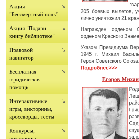
гва
Акция
205 боевых вылетов, у
"Бессмертный полк"
лично уничтожил 21 враж
Акция "Подари
Награжден орденом О
книгу библиотеке"
орденом Красного Знаме
Указом Президиума Ве
Правовой
1945 г.
Михаил Василь
навигатор
Героя Советского Союза
Подробнее
>>>
Бесплатная
Егоров Михаи
юридическая
помощь
Род
Леш
Интерактивные
рай
игры, викторины,
Гри
раз
кроссворды, тесты
Сад
спу
Конкурсы,
эше
викторины