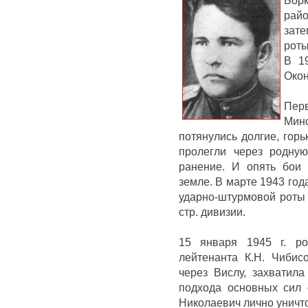
рай
зат
роты
В 1
Окон
Перв
Мин
потянулись долгие, горь
пролегли через родну
ранение.
И опять бои 
земле.
В марте 1943 год
ударно-штурмовой роты 
стр.
дивизии.
15 января 1945 г.
р
лейтенанта К.
Н.
Чибис
через Вислу, захватил
подхода основных сил 
Николаевич лично уничт