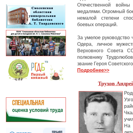
Отечественной войны
медалями.
Огромный бое
немалой степени спос
боевых операций.
За умелое руководство 
Одера, личное мужест
Верховного Совета 
полковнику Трудолюбо
звание Героя Советского
Подробнее
>>
Трухов Андре
Род
Узг
ра
Чк
учи
На 
ле