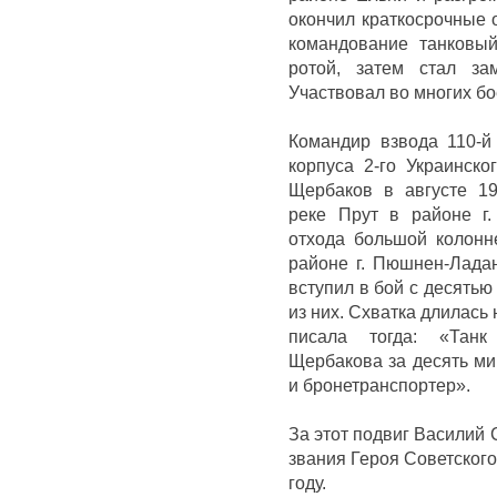
окончил краткосрочные 
командование танковы
ротой, затем стал за
Участвовал во многих б
Командир взвода 110-й 
корпуса 2-го Украинско
Щербаков в августе 19
реке
Прут в районе г
отхода большой колонн
районе г.
Пюшнен-Ладан
вступил в бой с десятью
из них.
Схватка длилась 
писала тогда: «Танк
Щербакова за десять ми
и бронетранспортер».
За этот подвиг Василий
звания Героя Советского
году.