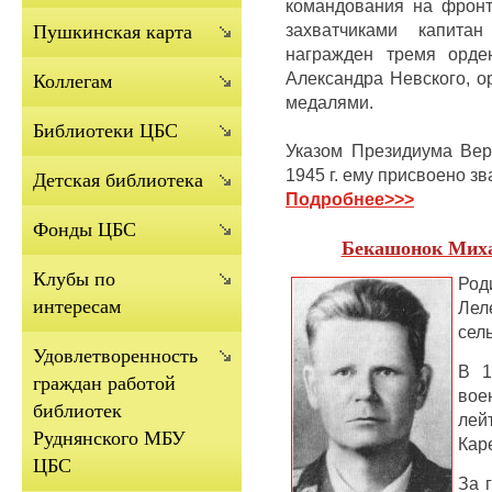
командования на фронт
захватчиками капита
Пушкинская карта
награжден тремя орде
Александра Невского, о
Коллегам
медалями.
Библиотеки ЦБС
Указом Президиума Ве
1945 г.
ему присвоено зв
Детская библиотека
Подробнее
>>>
Фонды ЦБС
Бекашонок Миха
Клубы по
Род
интересам
Ле
сел
Удовлетворенность
В 1
граждан работой
вое
библиотек
лей
Руднянского МБУ
Кар
ЦБС
За 