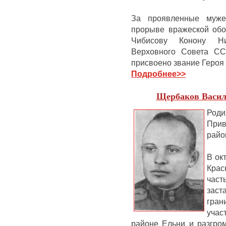
За проявленные муже
прорыве вражеской об
Чибисову Конону Ни
Верховного Совета С
присвоено звание Героя
Подробнее
>>
Щербаков Васил
Роди
Прив
райо
В ок
Крас
част
зас
гра
учас
районе Ельни и разгро